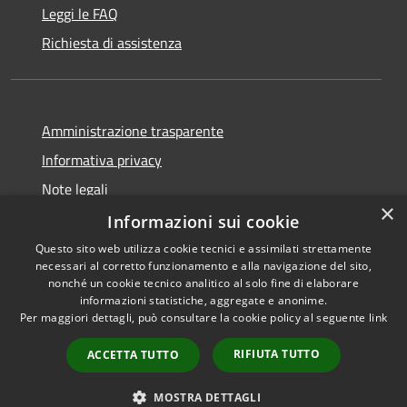
Leggi le FAQ
Richiesta di assistenza
Amministrazione trasparente
Informativa privacy
Note legali
×
Dichiarazione di accessibilità
Informazioni sui cookie
Questo sito web utilizza cookie tecnici e assimilati strettamente
necessari al corretto funzionamento e alla navigazione del sito,
nonché un cookie tecnico analitico al solo fine di elaborare
informazioni statistiche, aggregate e anonime.
RSS
Copyright © 2026 • Comune di
Per maggiori dettagli, può consultare la cookie policy al seguente
link
Accessibilità
Vita • Powered by
Privacy
Municipium
Accesso
•
RIFIUTA TUTTO
ACCETTA TUTTO
Cookie
redazione
Mappa del sito
MOSTRA DETTAGLI