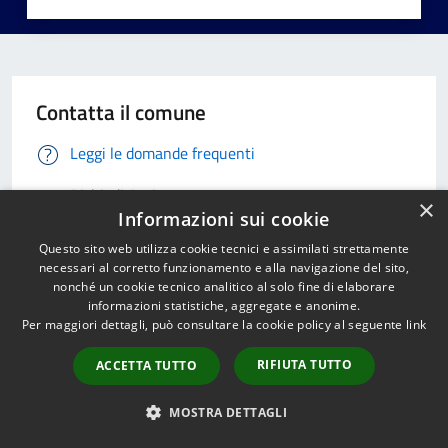
Contatta il comune
Leggi le domande frequenti
Richiedi Assistenza
×
Informazioni sui cookie
Chiama il comune 0924.955555
Questo sito web utilizza cookie tecnici e assimilati strettamente
necessari al corretto funzionamento e alla navigazione del sito,
Prenota un appuntamento
nonché un cookie tecnico analitico al solo fine di elaborare
informazioni statistiche, aggregate e anonime.
Problemi in città
Per maggiori dettagli, può consultare la cookie policy al seguente
link
RIFIUTA TUTTO
ACCETTA TUTTO
Segnala disservizio
MOSTRA DETTAGLI