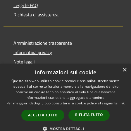
Leggi le FAQ
Richiesta di assistenza
Amministrazione trasparente
Informativa privacy
Note legali
×
Dichiarazione di accessibilità
Informazioni sui cookie
Questo sito web utilizza cookie tecnici e assimilati strettamente
necessari al corretto funzionamento e alla navigazione del sito,
nonché un cookie tecnico analitico al solo fine di elaborare
informazioni statistiche, aggregate e anonime.
RSS
Copyright © 2026 • Comune di
Per maggiori dettagli, può consultare la cookie policy al seguente
link
Accessibilità
Vita • Powered by
Privacy
Municipium
Accesso
•
RIFIUTA TUTTO
ACCETTA TUTTO
Cookie
redazione
Mappa del sito
MOSTRA DETTAGLI