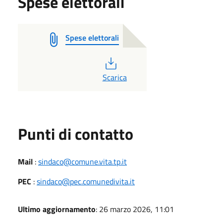
Spese elettorali
Spese elettorali
PDF
Scarica
Punti di contatto
Mail
:
sindaco@comune.vita.tp.it
PEC
:
sindaco@pec.comunedivita.it
Ultimo aggiornamento
: 26 marzo 2026, 11:01