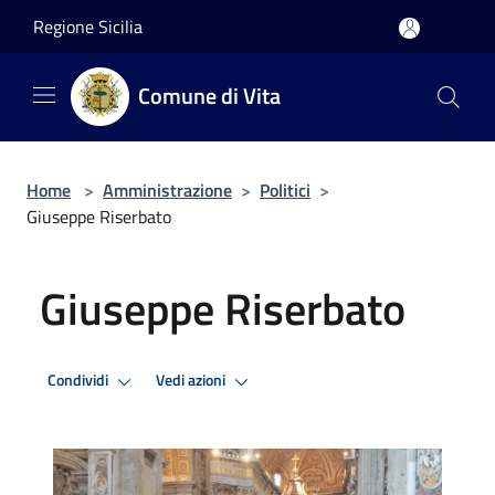
Salta al contenuto principale
Regione Sicilia
Comune di Vita
Home
>
Amministrazione
>
Politici
>
Giuseppe Riserbato
Giuseppe Riserbato
Condividi
Vedi azioni