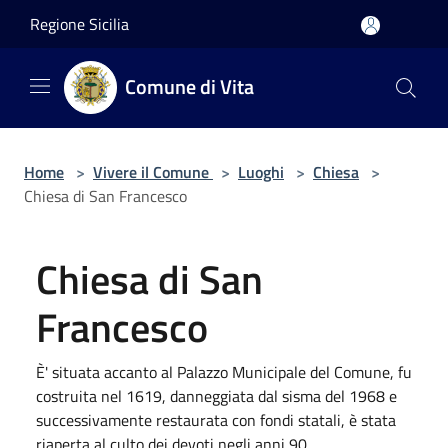
Salta al contenuto principale
Regione Sicilia
Comune di Vita
Home
>
Vivere il Comune
>
Luoghi
>
Chiesa
>
Chiesa di San Francesco
Chiesa di San
Francesco
È' situata accanto al Palazzo Municipale del Comune, fu
costruita nel 1619, danneggiata dal sisma del 1968 e
successivamente restaurata con fondi statali, è stata
riaperta al culto dei devoti negli anni 90.