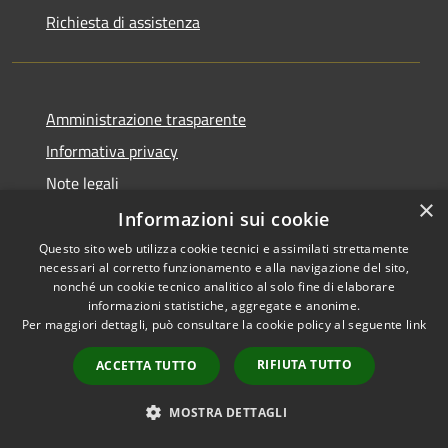
Richiesta di assistenza
Amministrazione trasparente
Informativa privacy
Note legali
×
Dichiarazione di accessibilità
Informazioni sui cookie
Questo sito web utilizza cookie tecnici e assimilati strettamente
necessari al corretto funzionamento e alla navigazione del sito,
nonché un cookie tecnico analitico al solo fine di elaborare
informazioni statistiche, aggregate e anonime.
RSS
Copyright © 2026 • Comune di
Per maggiori dettagli, può consultare la cookie policy al seguente
link
Accessibilità
Vita • Powered by
Privacy
Municipium
Accesso
•
RIFIUTA TUTTO
ACCETTA TUTTO
Cookie
redazione
Mappa del sito
MOSTRA DETTAGLI