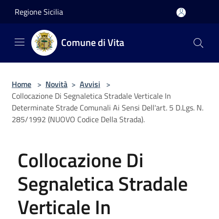
Salta al contenuto principale
Regione Sicilia
Comune di Vita
Home
>
Novità
>
Avvisi
>
Collocazione Di Segnaletica Stradale Verticale In
Determinate Strade Comunali Ai Sensi Dell'art. 5 D.Lgs. N.
285/1992 (NUOVO Codice Della Strada).
Collocazione Di
Segnaletica Stradale
Verticale In